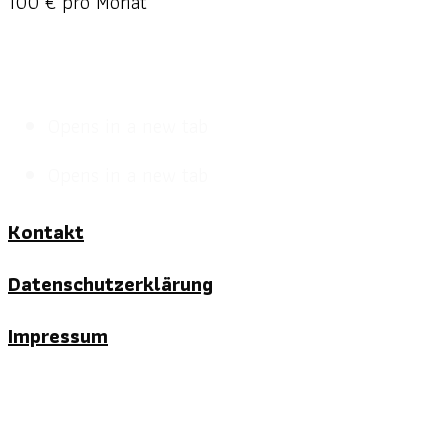
100 € pro Monat
Opens in a new tab
Opens in a new tab
Kontakt
Datenschutzerklärung
Impressum
Copyright 2019 Anubhab Academy -
OceanWP Theme by Nick